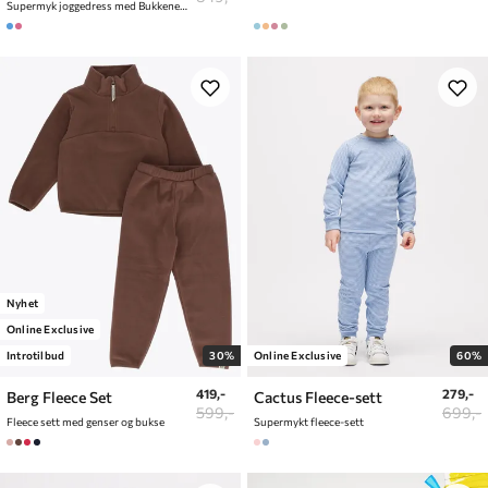
Supermyk joggedress med Bukkene Bruse print
Nyhet
Online Exclusive
Introtilbud
30%
Online Exclusive
60%
419,-
279,-
Berg Fleece Set
Cactus Fleece-sett
599,-
699,-
Fleece sett med genser og bukse
Supermykt fleece-sett