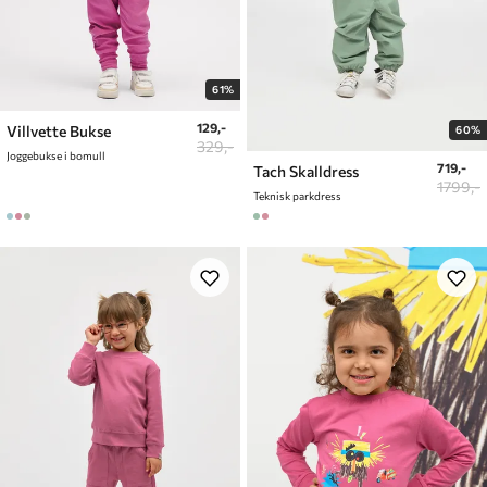
61%
129,-
Villvette Bukse
60%
329,-
Joggebukse i bomull
719,-
Tach Skalldress
1799,-
Teknisk parkdress