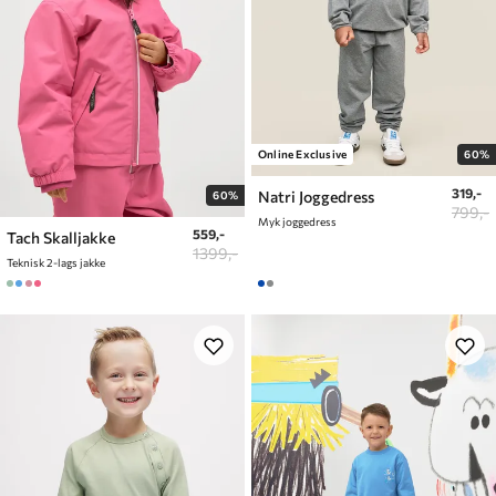
Online Exclusive
60%
319,-
Natri Joggedress
60%
799,-
Myk joggedress
559,-
Tach Skalljakke
1399,-
Teknisk 2-lags jakke