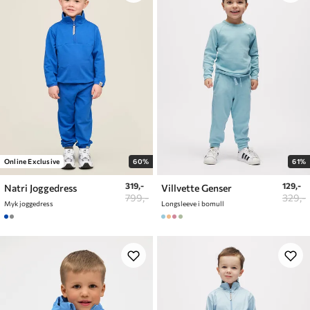
Online Exclusive
60%
61%
319,-
129,-
Natri Joggedress
Villvette Genser
799,-
329,-
Myk joggedress
Longsleeve i bomull