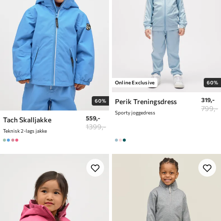
Online Exclusive
60%
319,-
Perik Treningsdress
60%
799,-
Sporty joggedress
559,-
Tach Skalljakke
1399,-
Teknisk 2-lags jakke