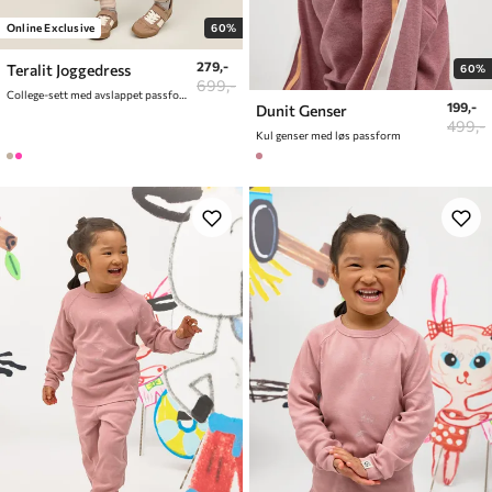
Online Exclusive
60%
279,-
Teralit Joggedress
60%
699,-
College-sett med avslappet passform
199,-
Dunit Genser
499,-
Kul genser med løs passform