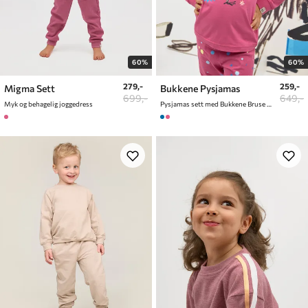
60%
60%
279,-
259,-
Migma Sett
Bukkene Pysjamas
699,-
649,-
Myk og behagelig joggedress
Pysjamas sett med Bukkene Bruse Print