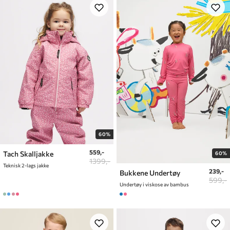
60%
559,-
Tach Skalljakke
60%
1399,-
Teknisk 2-lags jakke
239,-
Bukkene Undertøy
599,-
Undertøy i viskose av bambus