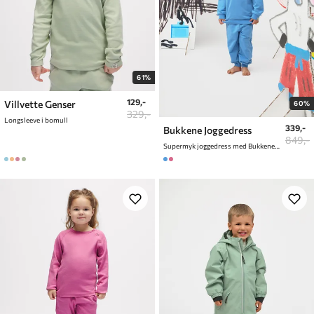
61%
129,-
Villvette Genser
60%
329,-
Longsleeve i bomull
339,-
Bukkene Joggedress
849,-
Supermyk joggedress med Bukkene Bruse print