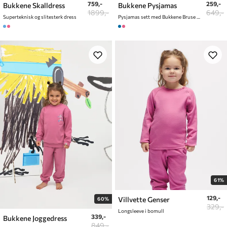
759,-
259,-
Bukkene Skalldress
Bukkene Pysjamas
1899,-
649,-
Superteknisk og slitesterk dress
Pysjamas sett med Bukkene Bruse Print
61%
129,-
Villvette Genser
60%
329,-
Longsleeve i bomull
339,-
Bukkene Joggedress
849,-