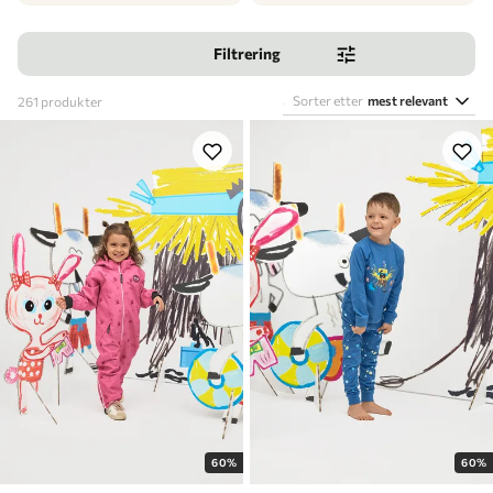
Filtrering
Sorter etter
mest relevant
261
produkter
60%
60%