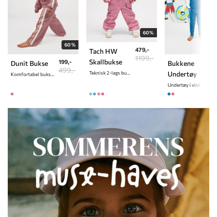
60%
60%
479,-
Tach HW
1199,-
Skallbukse
199,-
Dunit Bukse
Bukkene
499,-
Undertøy
Teknisk 2-lags bukse
Komfortabel bukse med rette ben og mykt stoff
Undertøy i viskose av bambus