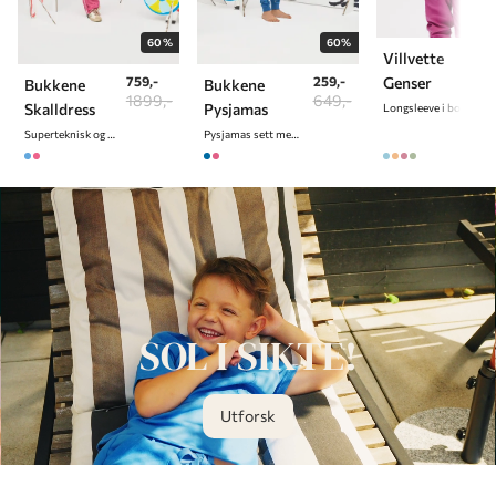
60%
60%
Villvette
Genser
759,-
259,-
Bukkene
Bukkene
1899,-
649,-
Skalldress
Pysjamas
Longsleeve i bomull
Superteknisk og slitesterk dress
Pysjamas sett med Bukkene Bruse Print
SOL I SIKTE!
Utforsk