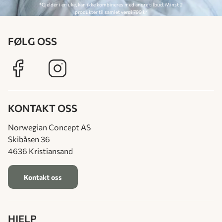
*Gjelder i en uke, kan ikke kombineres med andre tilbud. Minst 2
produkter til samlet verdi 799 kr
FØLG OSS
KONTAKT OSS
Norwegian Concept AS
Skibåsen 36
4636 Kristiansand
Kontakt oss
HJELP