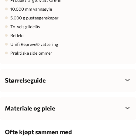
Produktfarge: Matt Grønn
10.000 mm vannsøyle
5.000 g pusteegenskaper
To-veis glidelås
Refleks
Unifi Repreve© vattering
Praktiske sidelommer
Størrelseguide
Velg størrelse ut fra barnets høyde, ikke alder – det gir best
passform, mer komfort og enklere klesvalg som passer
barnets individuelle vekst.
Materiale og pleie
100% polyester
Barnets alder
Centimeter
10.000 mm vannsøyle
Ofte kjøpt sammen med
5.000 g pusteegenskaper
1-2 måneder
56 cm