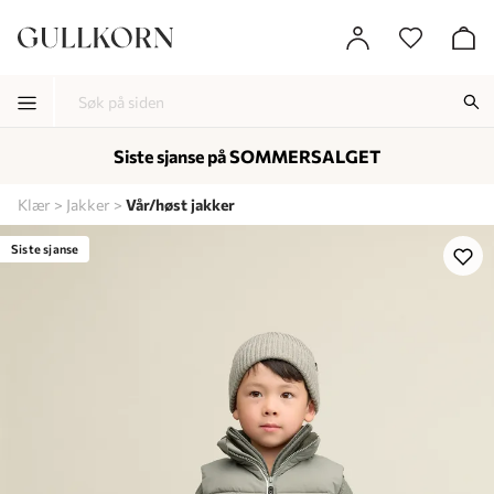
Siste sjanse på SOMMERSALGET
-
-
-
Klær
Jakker
Vår/høst jakker
Lagt i kurven, utmerket valg!
Til kassen
Siste sjanse