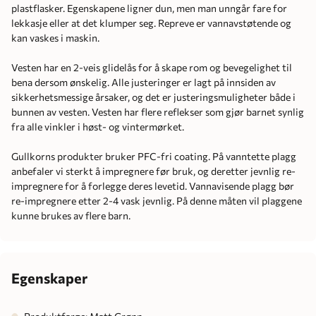
plastflasker. Egenskapene ligner dun, men man unngår fare for
lekkasje eller at det klumper seg. Repreve er vannavstøtende og
kan vaskes i maskin.
Vesten har en 2-veis glidelås for å skape rom og bevegelighet til
bena dersom ønskelig. Alle justeringer er lagt på innsiden av
sikkerhetsmessige årsaker, og det er justeringsmuligheter både i
bunnen av vesten. Vesten har flere reflekser som gjør barnet synlig
fra alle vinkler i høst- og vintermørket.
Gullkorns produkter bruker PFC-fri coating. På vanntette plagg
anbefaler vi sterkt å impregnere før bruk, og deretter jevnlig re-
impregnere for å forlegge deres levetid. Vannavisende plagg bør
re-impregnere etter 2-4 vask jevnlig. På denne måten vil plaggene
kunne brukes av flere barn.
Egenskaper