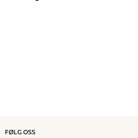
9 år
134 cm
10 år
140 cm
FØLG OSS