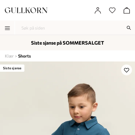
Siste sjanse på SOMMERSALGET
-
-
-
Klær
Shorts
Lagt i kurven, utmerket valg!
Til kassen
Siste sjanse