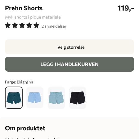
119,-
Prehn Shorts
Myk shorts i pique materiale
2 anmeldelser
Velg størrelse
LEGG I HANDLEKURVEN
Farge:
Blågrønn
Om produktet