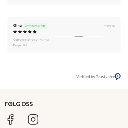
Gina
Verifisert kunde
11.05.26
Opplevd størrelse:
Normal
Farge:
Blå
Verified by Trustvoice
FØLG OSS