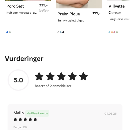
239,-
Poro Sett
Villvette
599,-
Genser
399,-
Kult sommersett til gutt
Prehn Pique
Longsleeve i bo
En myk og lett pique
Vurderinger
5.0
basert på 2 anmeldelser
Malin
Verifisert kunde
04.08.26
Farge:
Blå