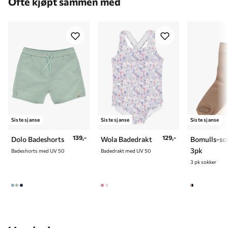
Ofte kjøpt sammen med
7 år
122 cm
8 år
128 cm
9 år
134 cm
10 år
140 cm
Siste sjanse
Siste sjanse
Siste sjanse
139,-
129,-
Dolo Badeshorts
Wola Badedrakt
Bomulls-so
3pk
Badeshorts med UV 50
Badedrakt med UV 50
3 pk sokker