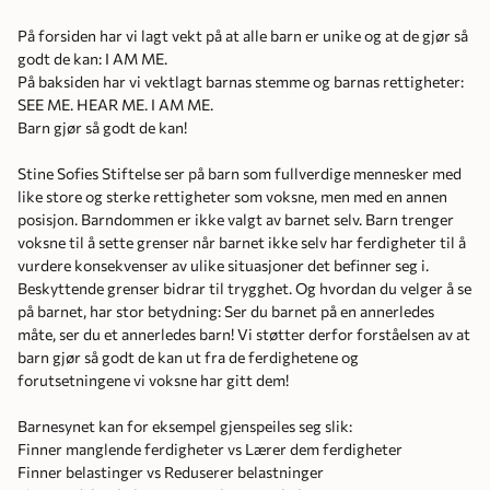
På forsiden har vi lagt vekt på at alle barn er unike og at de gjør så
godt de kan: I AM ME.
På baksiden har vi vektlagt barnas stemme og barnas rettigheter:
SEE ME. HEAR ME. I AM ME.
Barn gjør så godt de kan!
Stine Sofies Stiftelse ser på barn som fullverdige mennesker med
like store og sterke rettigheter som voksne, men med en annen
posisjon. Barndommen er ikke valgt av barnet selv. Barn trenger
voksne til å sette grenser når barnet ikke selv har ferdigheter til å
vurdere konsekvenser av ulike situasjoner det befinner seg i.
Beskyttende grenser bidrar til trygghet. Og hvordan du velger å se
på barnet, har stor betydning: Ser du barnet på en annerledes
måte, ser du et annerledes barn! Vi støtter derfor forståelsen av at
barn gjør så godt de kan ut fra de ferdighetene og
forutsetningene vi voksne har gitt dem!
Barnesynet kan for eksempel gjenspeiles seg slik:
Finner manglende ferdigheter vs Lærer dem ferdigheter
Finner belastinger vs Reduserer belastninger