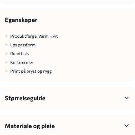
Egenskaper
Produktfarge: Varm Hvit
Løs passform
Rund hals
Korte ermer
Print på bryst og rygg
Størrelseguide
Velg størrelse ut fra barnets høyde, ikke alder – det gir best
passform, mer komfort og enklere klesvalg som passer
barnets individuelle vekst.
Materiale og pleie