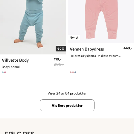
Nyhet
449,-
Vennen Babydress
60%
Heldress/Pysjamas i viskose av bambus
119,-
Villvette Body
299,-
Body i bomull
Viser 24 av 84 produkter
Vis flere produkter
FØLG OSS