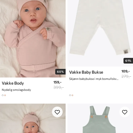
61%
109,-
Vakke Baby Bukse
60%
279,-
Skjønn babybukse i myk bomullskvalitet
159,-
Vakke Body
399,-
Nydelig omslagsbody