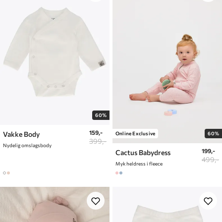
60%
159,-
Vakke Body
Online Exclusive
60%
399,-
Nydelig omslagsbody
199,-
Cactus Babydress
499,-
Myk heldress i fleece