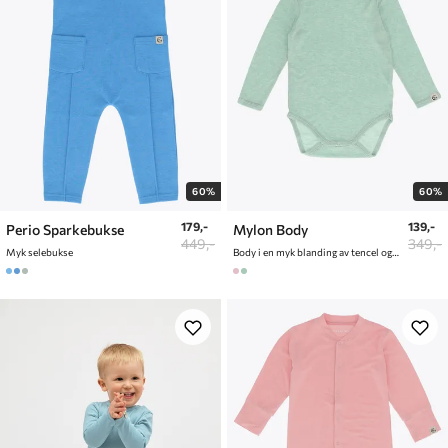
60%
60%
179,-
139,-
Perio Sparkebukse
Mylon Body
449,-
349,-
Myk selebukse
Body i en myk blanding av tencel og ull