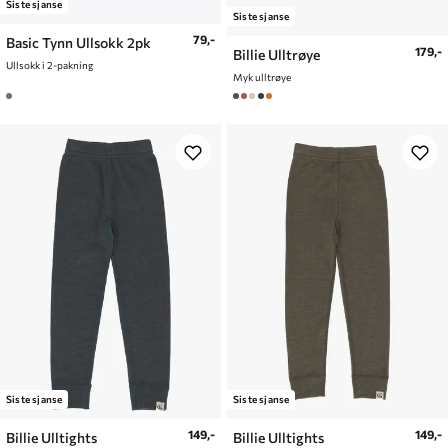
Siste sjanse
Siste sjanse
79,-
Basic Tynn Ullsokk 2pk
179,-
Billie Ulltrøye
Ullsokk i 2-pakning
Myk ulltrøye
Siste sjanse
Siste sjanse
149,-
149,-
Billie Ulltights
Billie Ulltights