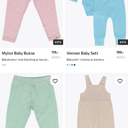
60%
60%
119,-
199,-
Mylon Baby Bukse
Vennen Baby Sett
299,-
499,-
Babybukse i myk blanding av tencel og ull
Babysett i viskose av bambus