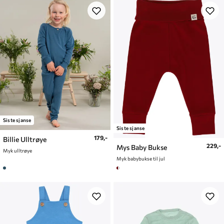
Siste sjanse
Siste sjanse
179,-
Billie Ulltrøye
229,-
Mys Baby Bukse
Myk ulltrøye
Myk babybukse til jul