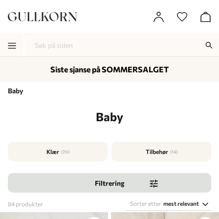
Siste sjanse på SOMMERSALGET
-
-
-
Baby
Baby
Klær
Tilbehør
(70)
(14)
Filtrering
Sorter etter
mest relevant
84
produkter