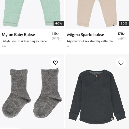
60%
60%
119,-
179,-
Mylon Baby Bukse
Migma Sparkebukse
299,-
449,-
Babybukse i myk blanding av tencel og ull
Myk babybukse i stretchy vaffelmateriale