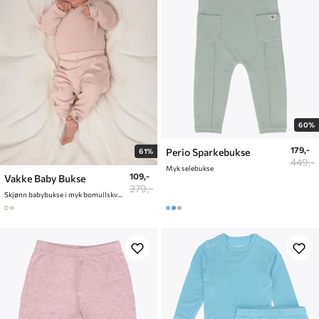
60%
179,-
Perio Sparkebukse
61%
449,-
Myk selebukse
109,-
Vakke Baby Bukse
279,-
Skjønn babybukse i myk bomullskvalitet