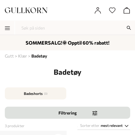
SOMMERSALG!🌞 Opptil 60% rabatt!
-
-
-
Gutt
Klær
Badetøy
Badetøy
Badeshorts
(3)
Filtrering
Sorter etter
mest relevant
3
produkter