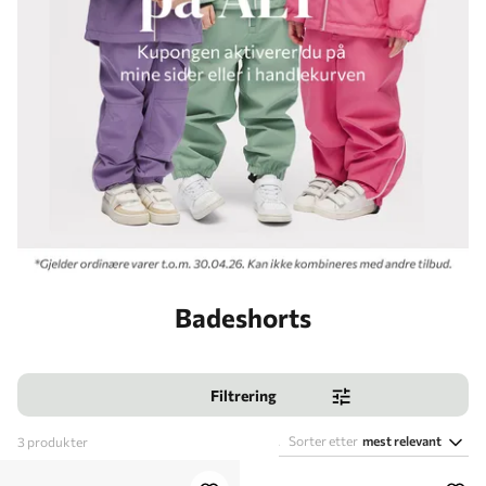
Badeshorts
Filtrering
Sorter etter
mest relevant
3
produkter