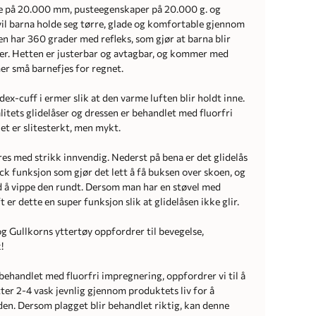
e på 20.000 mm, pusteegenskaper på 20.000 g. og
il barna holde seg tørre, glade og komfortable gjennom
en har 360 grader med refleks, som gjør at barna blir
kler. Hetten er justerbar og avtagbar, og kommer med
r små barnefjes for regnet.
ex-cuff i ermer slik at den varme luften blir holdt inne.
itets glidelåser og dressen er behandlet med fluorfri
et er slitesterkt, men mykt.
es med strikk innvendig. Nederst på bena er det glidelås
k funksjon som gjør det lett å få buksen over skoen, og
d å vippe den rundt. Dersom man har en støvel med
t er dette en super funksjon slik at glidelåsen ikke glir.
 og Gullkorns yttertøy oppfordrer til bevegelse,
!
behandlet med fluorfri impregnering, oppfordrer vi til å
ter 2-4 vask jevnlig gjennom produktets liv for å
den. Dersom plagget blir behandlet riktig, kan denne