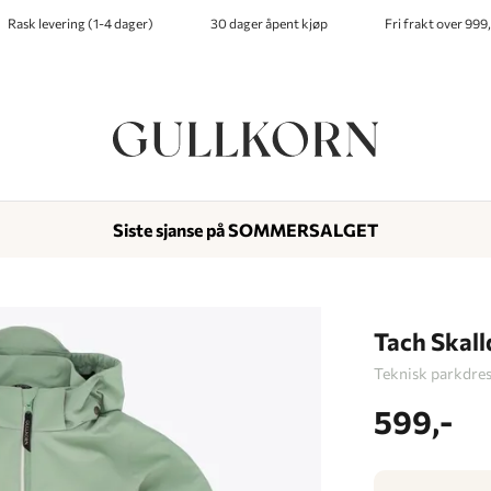
Rask levering (1-4 dager)
30 dager åpent kjøp
Fri frakt over 999,
Siste sjanse på SOMMERSALGET
-
-
-
Lagt i kurven, utmerket valg!
Til kassen
Tach Skall
Teknisk parkdre
599,-