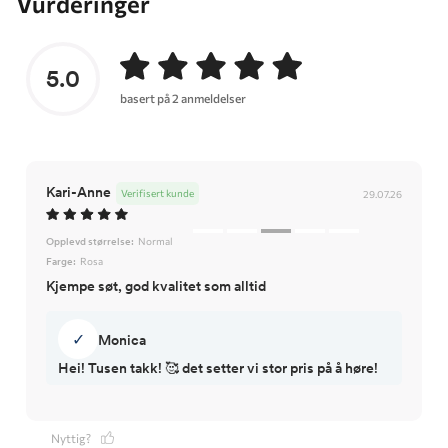
Vurderinger
5.0
basert på 2 anmeldelser
Kari-Anne
Verifisert kunde
29.07.26
Opplevd størrelse:
Normal
Farge:
Rosa
Kjempe søt, god kvalitet som alltid
✓
Monica
Hei! Tusen takk! 🥰 det setter vi stor pris på å høre!
Nyttig?