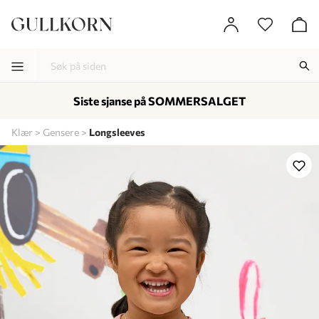
Siste sjanse på SOMMERSALGET
-
-
-
Klær
Gensere
Longsleeves
Lagt i kurven, utmerket valg!
Til kassen