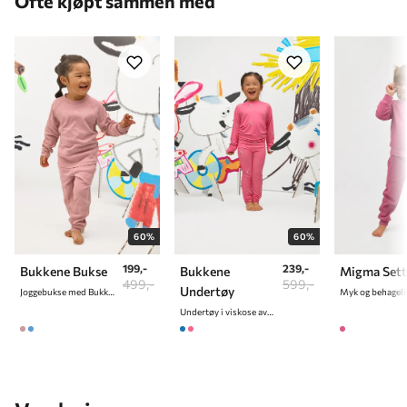
Ofte kjøpt sammen med
7 år
122 cm
8 år
128 cm
9 år
134 cm
10 år
140 cm
60%
60%
199,-
239,-
Bukkene Bukse
Bukkene
Migma Sett
499,-
599,-
Undertøy
Joggebukse med Bukkene Bruse print
Undertøy i viskose av bambus