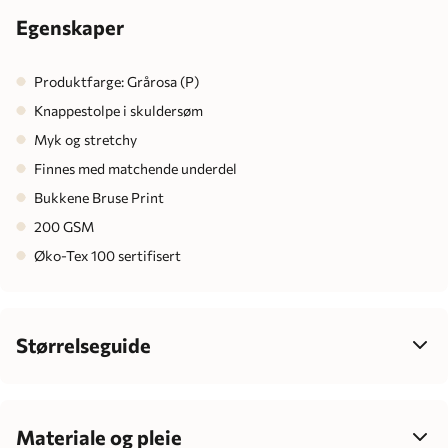
Egenskaper
Produktfarge: Grårosa (P)
Knappestolpe i skuldersøm
Myk og stretchy
Finnes med matchende underdel
Bukkene Bruse Print
200 GSM
Øko-Tex 100 sertifisert
Størrelseguide
Velg størrelse ut fra barnets høyde, ikke alder – det gir best
passform, mer komfort og enklere klesvalg som passer
barnets individuelle vekst.
Materiale og pleie