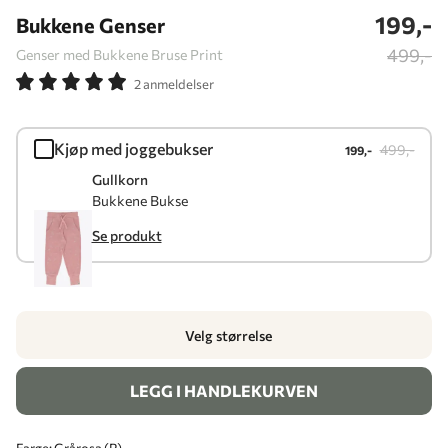
199,-
Bukkene Genser
499,-
Genser med Bukkene Bruse Print
2 anmeldelser
Kjøp med joggebukser
499,-
199,-
Gullkorn
Bukkene Bukse
Se produkt
Velg størrelse
LEGG I HANDLEKURVEN