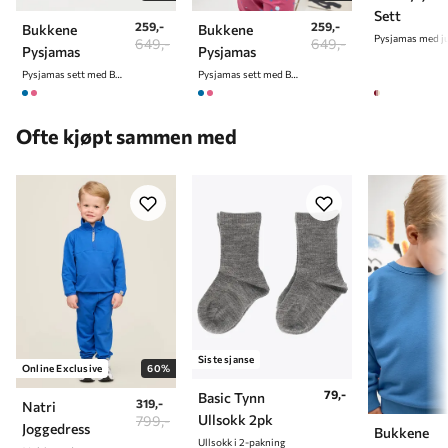
3 år
98 cm
Sett
259,-
259,-
Bukkene
Bukkene
4 år
104 cm
Pysjamas med j
649,-
649,-
Pysjamas
Pysjamas
5 år
110 cm
Pysjamas sett med Bukkene Bruse Print
Pysjamas sett med Bukkene Bruse Print
6 år
116 cm
Ofte kjøpt sammen med
7 år
122 cm
8 år
128 cm
9 år
134 cm
10 år
140 cm
Siste sjanse
Online Exclusive
60%
79,-
Basic Tynn
319,-
Natri
Ullsokk 2pk
799,-
Joggedress
Bukkene
Ullsokk i 2-pakning