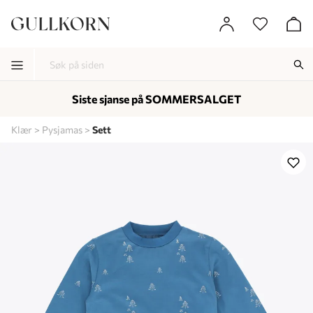
Siste sjanse på SOMMERSALGET
-
-
-
Klær
Pysjamas
Sett
Lagt i kurven, utmerket valg!
Til kassen