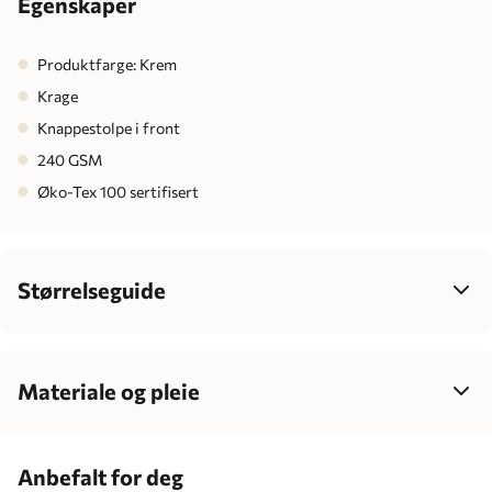
Egenskaper
Produktfarge: Krem
Krage
Knappestolpe i front
240 GSM
Øko-Tex 100 sertifisert
Størrelseguide
Velg størrelse ut fra barnets høyde, ikke alder – det gir best
passform, mer komfort og enklere klesvalg som passer
barnets individuelle vekst.
Materiale og pleie
96% bomull, 4% elastan
Barnets alder
Centimeter
Anbefalt for deg
1-2 måneder
56 cm