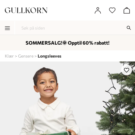
SOMMERSALG!🌞 Opptil 60% rabatt!
-
-
-
Klær
Gensere
Longsleeves
Lagt i kurven, utmerket valg!
Til kassen