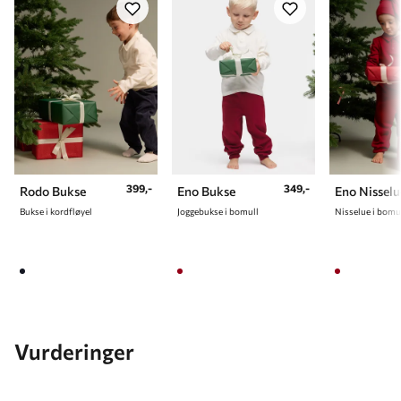
9 år
134 cm
10 år
140 cm
399,-
349,-
Rodo Bukse
Eno Bukse
Eno Nisselu
Bukse i kordfløyel
Joggebukse i bomull
Nisselue i bomu
Vurderinger