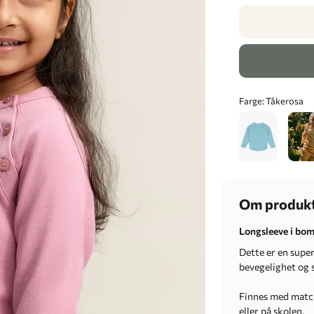
Farge:
Tåkerosa
Om produk
Longsleeve i bom
Dette er en super
bevegelighet og 
Finnes med match
eller på skolen.