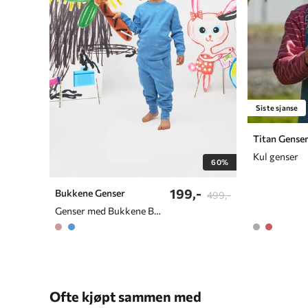
Siste sjanse
Titan Gense
Kul genser
60%
199,-
Bukkene Genser
499,-
Genser med Bukkene Bruse Print
Ofte kjøpt sammen med