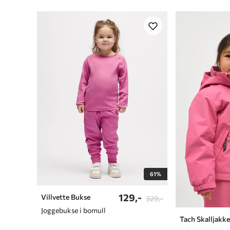
61%
129,-
Villvette Bukse
329,-
Joggebukse i bomull
Tach Skalljakk