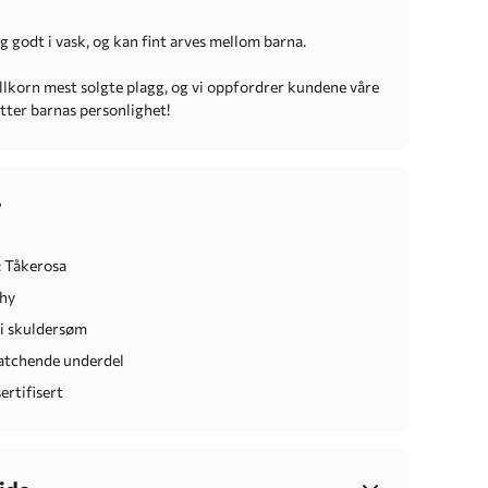
g godt i vask, og kan fint arves mellom barna.
ullkorn mest solgte plagg, og vi oppfordrer kundene våre
 etter barnas personlighet!
r
 Tåkerosa
chy
i skuldersøm
atchende underdel
ertifisert