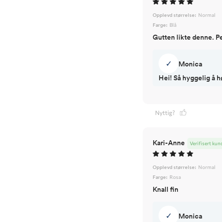
Opplevd størrelse:
Normal
Farge:
Blå
Gutten likte denne. Pe
✓
Monica
Hei! Så hyggelig å h
Nyttig?
Kari-Anne
Verifisert kun
Opplevd størrelse:
Normal
Farge:
Rosa
Knall fin
✓
Monica