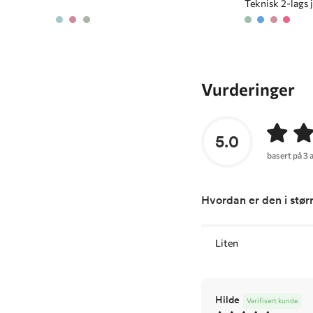
Teknisk 2-lags 
Vurderinger
5.0
basert på 3 
Hvordan er den i stør
Liten
Hilde
Verifisert kunde