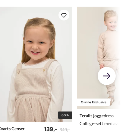
Online Exclusive
279
60%
Teralit Joggedress
College-sett med avslappet passform
139,-
Kvarts Genser
349,-