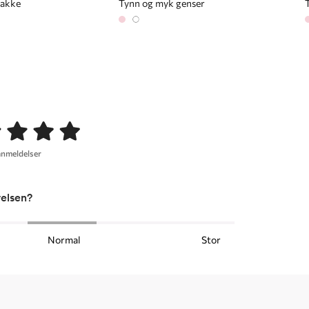
jakke
Tynn og myk genser
anmeldelser
relsen?
Normal
Stor