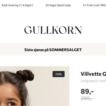
Rask levering (1-4 dager)
30 dager åpent kjøp
Fri frakt over 999,
Siste sjanse på SOMMERSALGET
-
-
-
Lagt i kurven, utmerket valg!
Til kassen
Villvette 
70%
Longsleeve i bom
89,-
299,-