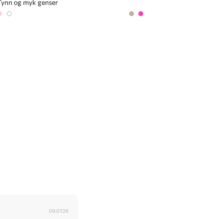
Tynn og myk genser
09.07.26