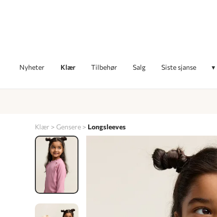
Nyheter
Klær
Tilbehør
Salg
Siste sjanse
▾
Klær
Gensere
Longsleeves