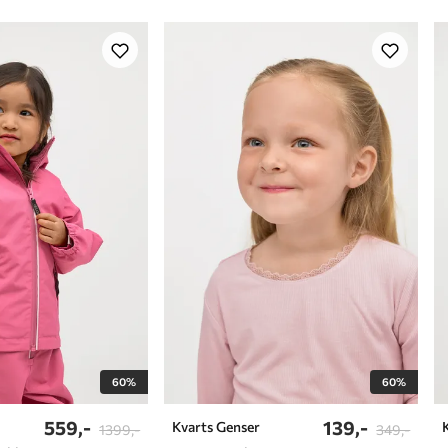
60%
60%
559,-
139,-
e
Kvarts Genser
1399,-
349,-