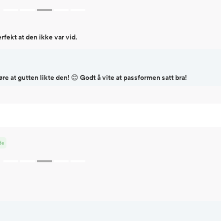
rfekt at den ikke var vid.
øre at gutten likte den! 😊 Godt å vite at passformen satt bra!
de