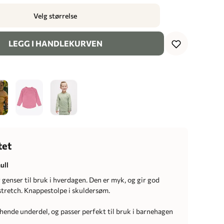
Velg størrelse
LEGG I HANDLEKURVEN
tet
ull
 genser til bruk i hverdagen. Den er myk, og gir god
stretch. Knappestolpe i skuldersøm.
ende underdel, og passer perfekt til bruk i barnehagen