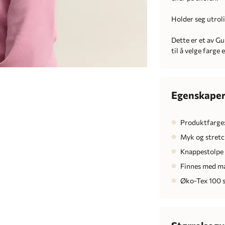
Holder seg utroli
Dette er et av G
til å velge farge
Egenskape
Produktfarge:
Myk og stret
Knappestolpe 
Finnes med m
Øko-Tex 100 s