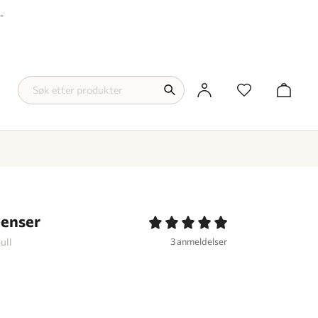
-
Genser
ull
3 anmeldelser