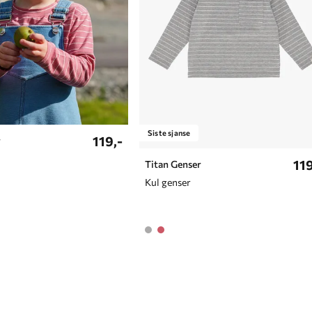
4 år
5 år
6 år
7 år
8 år
Siste sjanse
119,-
r
9 år
119
Titan Genser
10 år
Kul genser