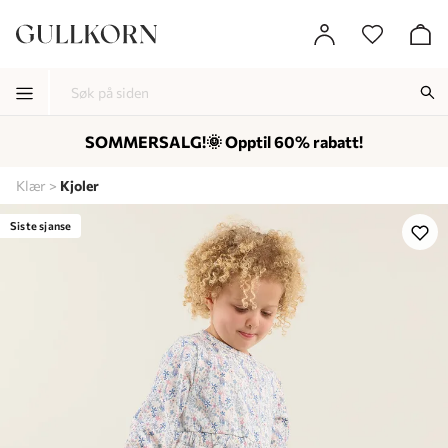
SOMMERSALG!🌞 Opptil 60% rabatt!
-
-
-
Klær
Kjoler
Lagt i kurven, utmerket valg!
Til kassen
Siste sjanse