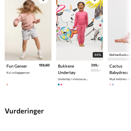
8 år
128 cm
9 år
134 cm
10 år
140 cm
50%
Online Exclusi
159,60
299,-
Fun Genser
Bukkene
Cactus
599,-
Undertøy
Babydress
Kul collegegenser
Undertøy i viskose av bambus
Myk heldress i f
Vurderinger