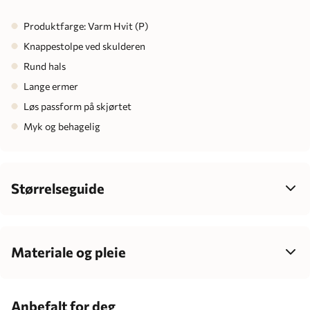
Produktfarge: Varm Hvit (P)
Knappestolpe ved skulderen
Rund hals
Lange ermer
Løs passform på skjørtet
Myk og behagelig
Størrelseguide
Velg størrelse ut fra barnets høyde, ikke alder – det gir best
passform, mer komfort og enklere klesvalg som passer
barnets individuelle vekst.
Materiale og pleie
96% Bomull / 4% Elastan
Barnets alder
Centimeter
200 GSM
Anbefalt for deg