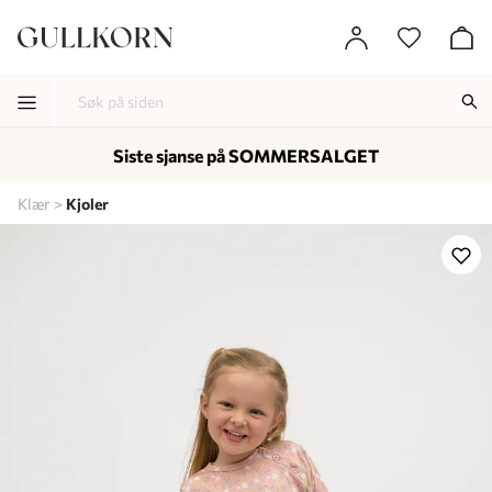
Siste sjanse på SOMMERSALGET
-
-
-
Klær
Kjoler
Lagt i kurven, utmerket valg!
Til kassen