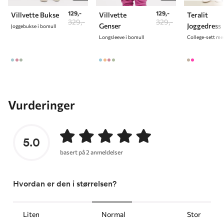
129,-
129,-
Villvette Bukse
Villvette
Teralit
329,-
329,-
Genser
Joggedress
Joggebukse i bomull
Longsleeve i bomull
Vurderinger
5.0
basert på 2 anmeldelser
Hvordan er den i størrelsen?
Liten
Normal
Stor