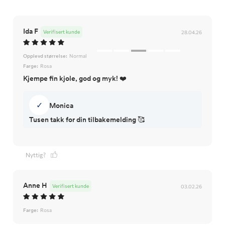
Ida F
Verifisert kunde
28.04.26
Opplevd størrelse:
Normal
Farge:
Rosa
Kjempe fin kjole, god og myk! ❤️
✓
Monica
Tusen takk for din tilbakemelding 🥰
Nyttig?
Anne H
Verifisert kunde
03.02.26
Farge:
Rosa