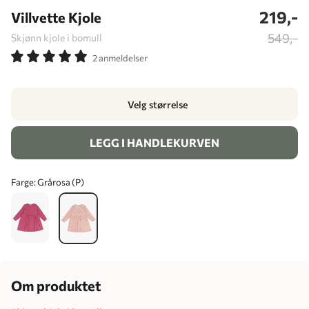
219,-
Villvette Kjole
549,-
Skjønn kjole i bomull
2 anmeldelser
Velg størrelse
LEGG I HANDLEKURVEN
Farge:
Grårosa (P)
Om produktet