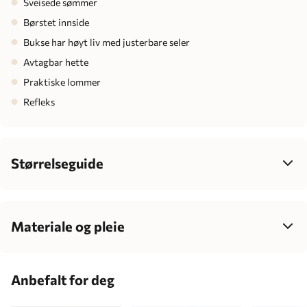
Sveisede sømmer
Børstet innside
Bukse har høyt liv med justerbare seler
Avtagbar hette
Praktiske lommer
Refleks
Størrelseguide
Velg størrelse ut fra barnets høyde, ikke alder – det gir best
passform, mer komfort og enklere klesvalg som passer
barnets individuelle vekst.
Materiale og pleie
67% polyester, 33% polyuretan
Barnets alder
Centimeter
Anbefalt for deg
1-2 måneder
56 cm