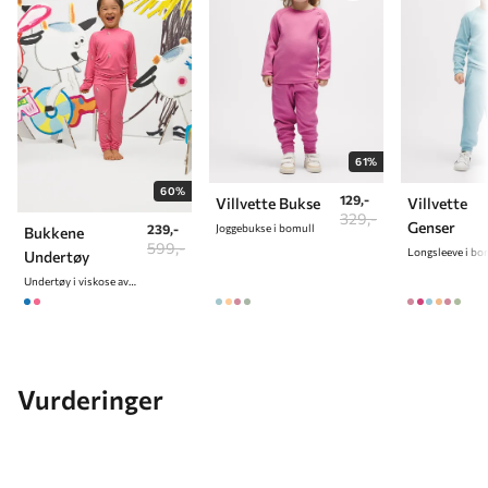
9 år
134 cm
10 år
140 cm
61%
60%
129,-
Villvette Bukse
Villvette
329,-
Genser
239,-
Joggebukse i bomull
Bukkene
599,-
Longsleeve i bo
Undertøy
Undertøy i viskose av bambus
Vurderinger