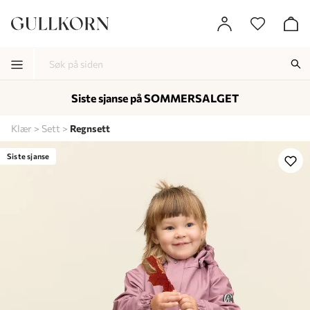
Siste sjanse på SOMMERSALGET
-
-
-
Klær
Sett
Regnsett
Lagt i kurven, utmerket valg!
Til kassen
Siste sjanse