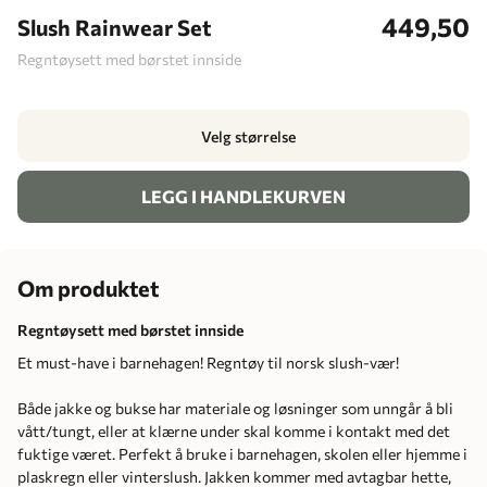
449,50
Slush Rainwear Set
Regntøysett med børstet innside
Velg størrelse
LEGG I HANDLEKURVEN
Om produktet
Regntøysett med børstet innside
Et must-have i barnehagen! Regntøy til norsk slush-vær!
Både jakke og bukse har materiale og løsninger som unngår å bli
vått/tungt, eller at klærne under skal komme i kontakt med det
fuktige været. Perfekt å bruke i barnehagen, skolen eller hjemme i
plaskregn eller vinterslush. Jakken kommer med avtagbar hette,