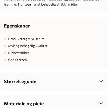
hjemme. Tightsen har et behagelig strikk i midjen.
Egenskaper
Produktfarge: M Denim
Myk og behagelig kvalitet
Ribbestrikket
God Stretch
Størrelseguide
Velg størrelse ut fra barnets høyde, ikke alder – det gir best
passform, mer komfort og enklere klesvalg som passer
barnets individuelle vekst.
Materiale og pleie