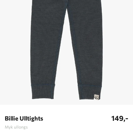
149,-
Billie Ulltights
Myk ullongs