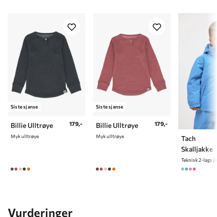
7 år
122 cm
8 år
128 cm
9 år
134 cm
10 år
140 cm
Siste sjanse
Siste sjanse
179,-
179,-
Billie Ulltrøye
Billie Ulltrøye
Myk ulltrøye
Myk ulltrøye
Tach
Skalljakke
Teknisk 2-lags j
Vurderinger