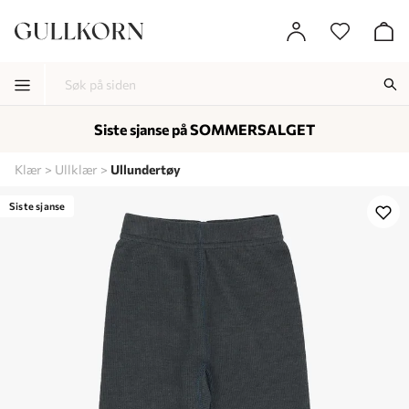
Siste sjanse på SOMMERSALGET
-
-
-
Klær
Ullklær
Ullundertøy
Lagt i kurven, utmerket valg!
Til kassen
Siste sjanse