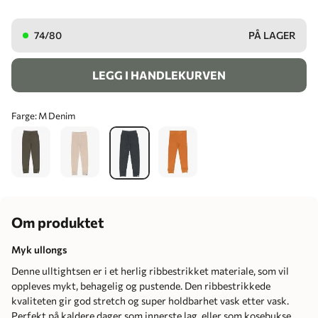
74/80
PÅ LAGER
LEGG I HANDLEKURVEN
Farge:
M Denim
Om produktet
Myk ullongs
Denne ulltightsen er i et herlig ribbestrikket materiale, som vil
oppleves mykt, behagelig og pustende. Den ribbestrikkede
kvaliteten gir god stretch og super holdbarhet vask etter vask.
Perfekt på kaldere dager som innerste lag, eller som kosebukse