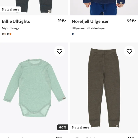
Siste sjanse
149,-
649,-
Billie Ulltights
Norefjell Ullgenser
Myk ullongs
Ullgenser til kalde dager
60%
Siste sjanse
139,-
149,-