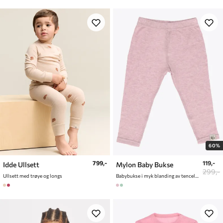
60%
799,-
119,-
Idde Ullsett
Mylon Baby Bukse
299,-
Ullsett med trøye og longs
Babybukse i myk blanding av tencel og ull