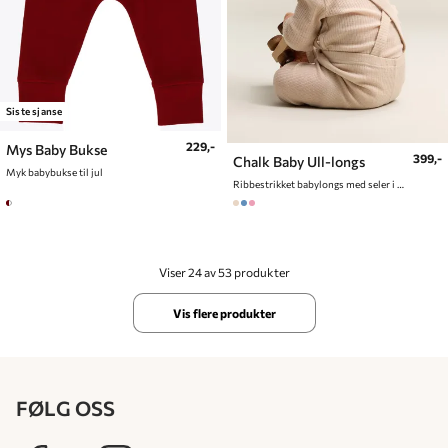
Siste sjanse
229,-
Mys Baby Bukse
399,-
Chalk Baby Ull-longs
Myk babybukse til jul
Ribbestrikket babylongs med seler i ullblaning
Viser 24 av 53 produkter
Vis flere produkter
FØLG OSS