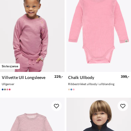
Siste sjanse
229,-
399,-
Villvette Ull Longsleeve
Chalk Ullbody
Ullgenser
Ribbestrikket ullbody i ullblanding