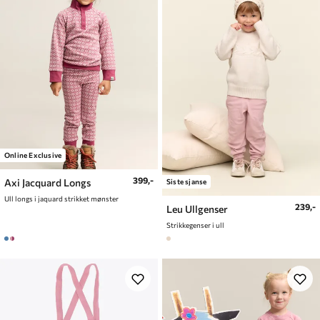
Online Exclusive
399,-
Axi Jacquard Longs
Siste sjanse
Ull longs i jaquard strikket mønster
239,-
Leu Ullgenser
Strikkegenser i ull