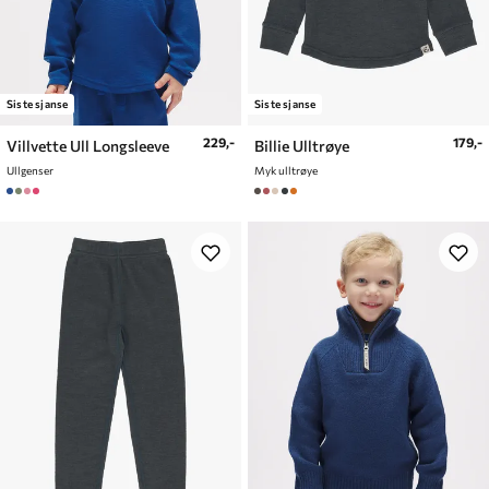
Siste sjanse
Siste sjanse
229,-
179,-
Villvette Ull Longsleeve
Billie Ulltrøye
Ullgenser
Myk ulltrøye