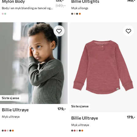
Mylon Body
Billie Ulltights
349,-
Body i en myk blanding av tencel og ull
Myk ullongs
Siste sjanse
Siste sjanse
179,-
Billie Ulltrøye
Myk ulltrøye
179,-
Billie Ulltrøye
Myk ulltrøye