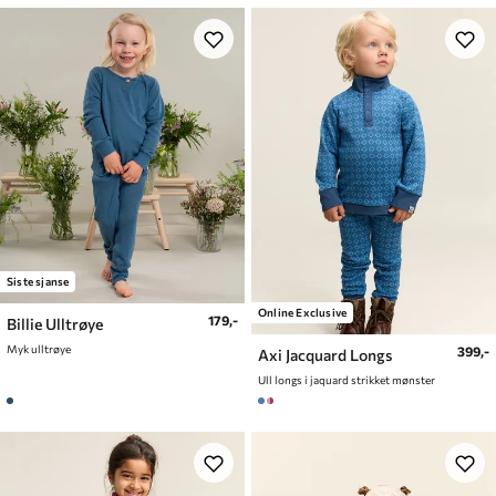
Siste sjanse
Online Exclusive
179,-
Billie Ulltrøye
Myk ulltrøye
399,-
Axi Jacquard Longs
Ull longs i jaquard strikket mønster