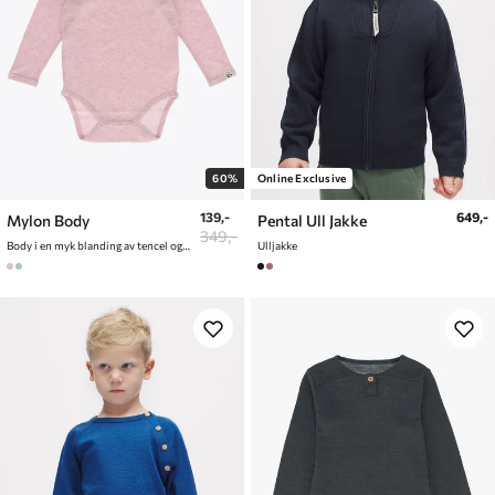
60%
Online Exclusive
139,-
649,-
Mylon Body
Pental Ull Jakke
349,-
Body i en myk blanding av tencel og ull
Ulljakke