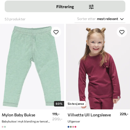
Filtrering
Sorter etter
mest relevant
53
produkter
60%
Siste sjanse
119,-
229,-
Mylon Baby Bukse
Villvette Ull Longsleeve
299,-
Babybukse i myk blanding av tencel og ull
Ullgenser