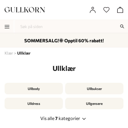
SOMMERSALG!🌞 Opptil 60% rabatt!
-
-
-
Klær
Ullklær
Ullklær
Ullbody
Ullbukser
Ulldress
Ullgensere
Vis alle
7
kategorier