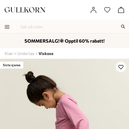
SOMMERSALG!🌞 Opptil 60% rabatt!
-
-
-
Klær
Undertøy
Viskose
Lagt i kurven, utmerket valg!
Til kassen
Siste sjanse