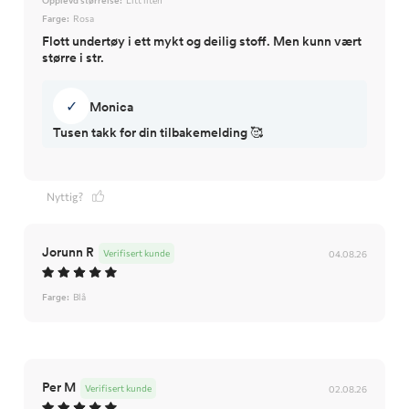
Opplevd størrelse:
Litt liten
Farge:
Rosa
Flott undertøy i ett mykt og deilig stoff. Men kunn vært
større i str.
✓
Monica
Tusen takk for din tilbakemelding 🥰
Nyttig?
Jorunn R
Verifisert kunde
04.08.26
Farge:
Blå
Per M
Verifisert kunde
02.08.26