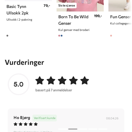
79,-
Siste sjanse
Basic Tynn
Ullsokk 2pk
199,-
Born To Be Wild
Fun Genser
Ullsokk i 2-pakning
Genser
Kul collegegens
Kul genser med broderi
Vurderinger
5.0
basert på 7 anmeldelser
Ho Bjørg
Verifisert kunde
08.04.26