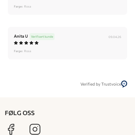
Farge:
Rosa
Anita U
Verifisert kunde
09.04.26
Farge:
Rosa
Verified by Trustvoice
FØLG OSS