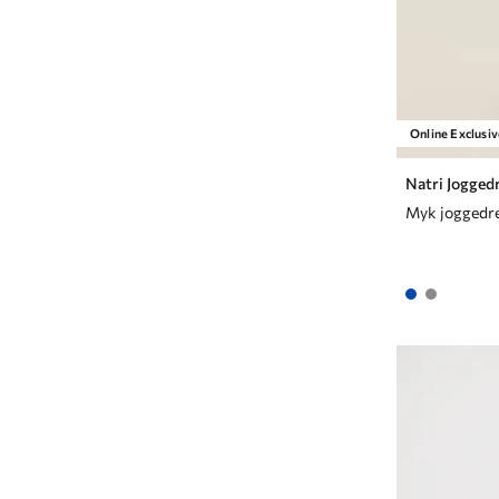
Online Exclusiv
Natri Jogged
Myk joggedr