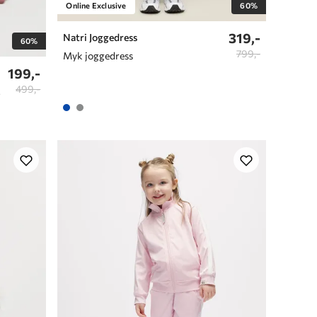
Online Exclusive
60%
319,-
Natri Joggedress
60%
799,-
Myk joggedress
199,-
499,-
off