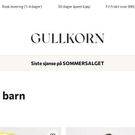
Rask levering (1-4 dager)
30 dager åpent kjøp
Fri frakt over 999,
Siste sjanse på SOMMERSALGET
-
-
-
l barn