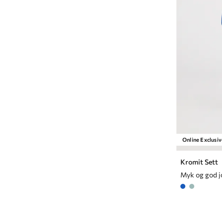
Online Exclusiv
Kromit Sett
Myk og god j