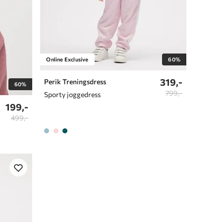
Online Exclusive
60%
319,-
Perik Treningsdress
60%
799,-
Sporty joggedress
199,-
499,-