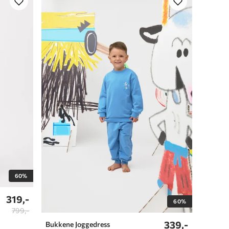
60%
319,-
60%
799,-
339,-
Bukkene Joggedress