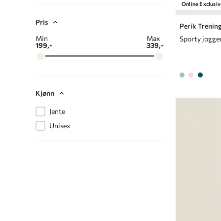
Online Exclusiv
Pris
Perik Trenin
Min
Max
Sporty jogge
199,-
339,-
Kjønn
Jente
Unisex