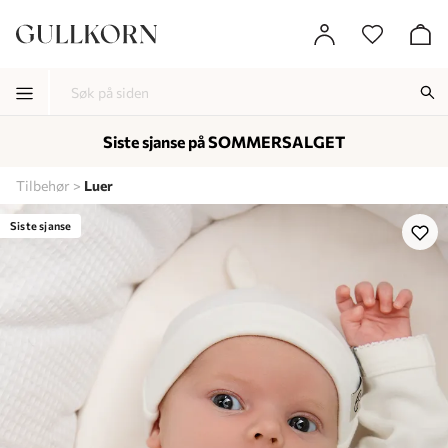
Siste sjanse på SOMMERSALGET
-
-
-
Tilbehør
Luer
Lagt i kurven, utmerket valg!
Til kassen
Siste sjanse