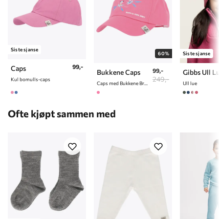
Siste sjanse
60%
Siste sjanse
99,-
Caps
99,-
Bukkene Caps
Gibbs Ull L
249,-
Kul bomulls-caps
Caps med Bukkene Bruse print
Ull lue
Ofte kjøpt sammen med