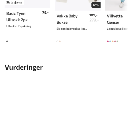
Siste sjanse
61%
79,-
Basic Tynn
109,-
Vakke Baby
Villvette
Ullsokk 2pk
279,-
Bukse
Genser
Ullsokk i 2-pakning
Skjønn babybukse i myk bomullskvalitet
Longsleeve i bo
Vurderinger