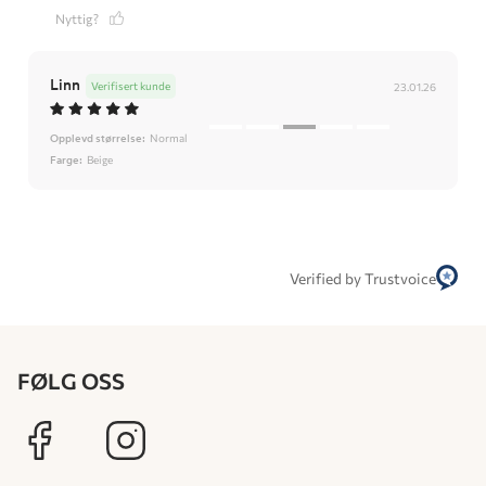
Nyttig?
Linn
Verifisert kunde
23.01.26
Opplevd størrelse:
Normal
Farge:
Beige
Verified by Trustvoice
FØLG OSS