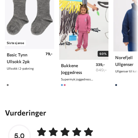
9 år
134 cm
10 år
140 cm
Siste sjanse
79,-
60%
Basic Tynn
Norefjell
Ullsokk 2pk
Ullgenser
339,-
Bukkene
Ullsokk i 2-pakning
849,-
Ullgenser til kal
Joggedress
Supermyk joggedress med Bukkene Bruse print
Vurderinger
5.0