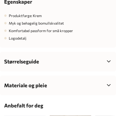
Egenskaper
Produktfarge: Krem
Myk og behagelig bomullskvalitet
Komfortabel passform for små kropper
Logodetalj
Størrelseguide
Velg størrelse ut fra barnets høyde, ikke alder – det gir best
passform, mer komfort og enklere klesvalg som passer
barnets individuelle vekst.
Materiale og pleie
95% Bomull / 5% Spandex
Barnets alder
Centimeter
180gsm
Anbefalt for deg
1-2 måneder
56 cm