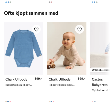
6 år
116 cm
Ofte kjøpt sammen med
7 år
122 cm
8 år
128 cm
9 år
134 cm
10 år
140 cm
Online Exclusi
399,-
399,-
Chalk Ullbody
Chalk Ullbody
Cactus
Babydress
Ribbestrikket ullbody i ullblanding
Ribbestrikket ullbody i ullblanding
Myk heldress i f