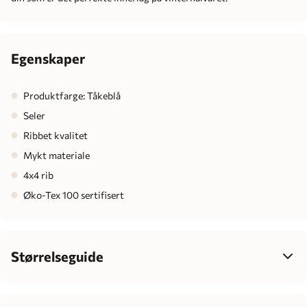
Egenskaper
Produktfarge: Tåkeblå
Seler
Ribbet kvalitet
Mykt materiale
4x4 rib
Øko-Tex 100 sertifisert
Størrelseguide
Velg størrelse ut fra barnets høyde, ikke alder – det gir best
passform, mer komfort og enklere klesvalg som passer