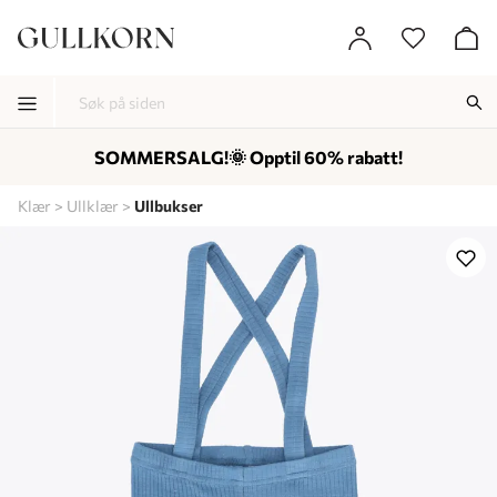
SOMMERSALG!🌞 Opptil 60% rabatt!
-
-
-
Klær
Ullklær
Ullbukser
Lagt i kurven, utmerket valg!
Til kassen