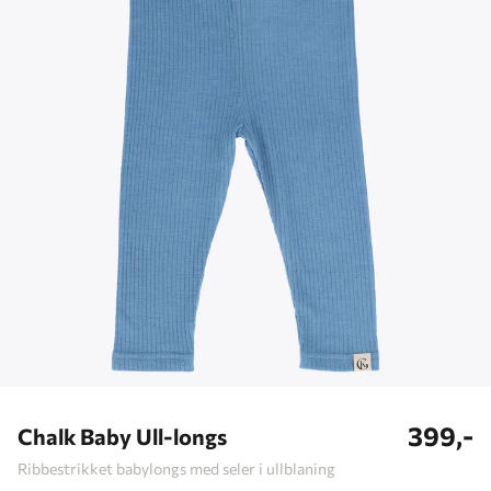
399,-
Chalk Baby Ull-longs
Ribbestrikket babylongs med seler i ullblaning