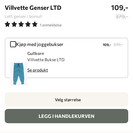
109,-
Villvette Genser LTD
379,-
Lett genser i bomull
1 anmeldelse
Kjøp med joggebukser
379,-
109,-
Gullkorn
Villvette Bukse LTD
Se produkt
Velg størrelse
LEGG I HANDLEKURVEN