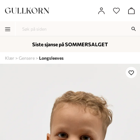
Siste sjanse på SOMMERSALGET
-
-
-
Klær
Gensere
Longsleeves
Lagt i kurven, utmerket valg!
Til kassen