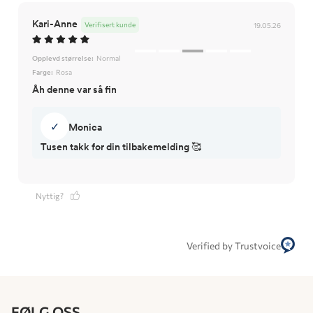
Kari-Anne
Verifisert kunde
19.05.26
Opplevd størrelse:
Normal
Farge:
Rosa
Åh denne var så fin
✓
Monica
Tusen takk for din tilbakemelding 🥰
Nyttig?
Verified by Trustvoice
FØLG OSS