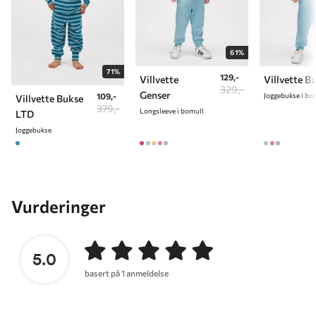
61%
71%
129,-
Villvette
Villvette B
329,-
Genser
109,-
Joggebukse i bo
Villvette Bukse
379,-
Longsleeve i bomull
LTD
Joggebukse
Vurderinger
5.0
basert på 1 anmeldelse