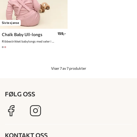
Siste sjanse
159,-
Chalk Baby Ull-longs
Ribbestrikket babylongs med seler i ull
Viser 7 av 7 produkter
FØLG OSS
KONTAKT OSS