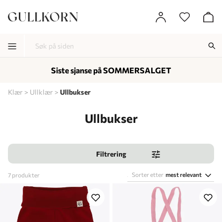
Siste sjanse på SOMMERSALGET
-
-
-
Klær
Ullklær
Ullbukser
Ullbukser
Filtrering
Sorter etter
mest relevant
7
produkter