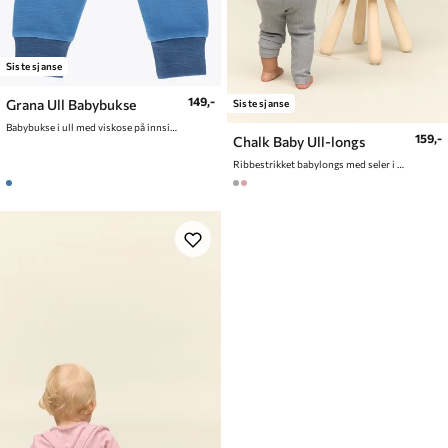
Siste sjanse
149,-
Grana Ull Babybukse
Siste sjanse
Babybukse i ull med viskose på innsiden
159,-
Chalk Baby Ull-longs
Ribbestrikket babylongs med seler i ull