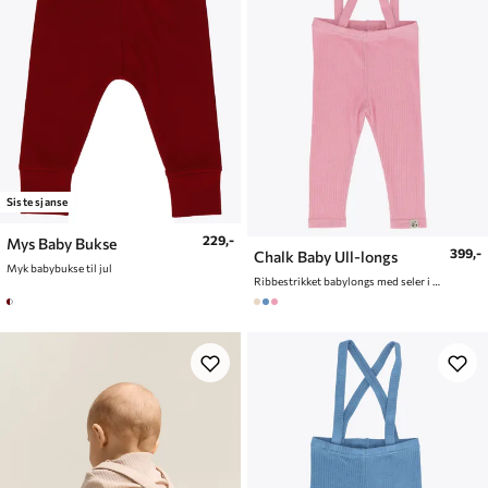
Siste sjanse
229,-
Mys Baby Bukse
399,-
Chalk Baby Ull-longs
Myk babybukse til jul
Ribbestrikket babylongs med seler i ullblaning