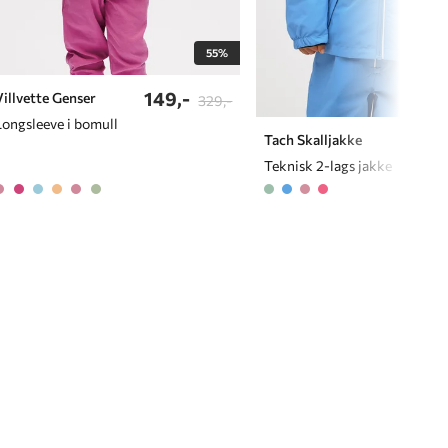
55%
149,-
Villvette Genser
329,-
Longsleeve i bomull
699,
Tach Skalljakke
Teknisk 2-lags jakke