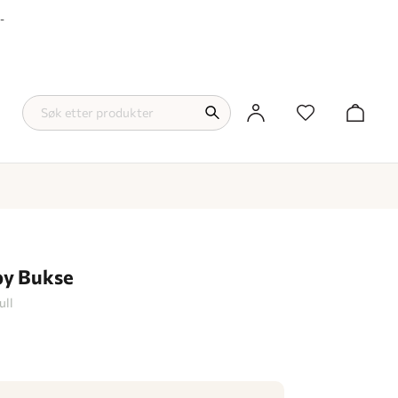
-
by Bukse
ull