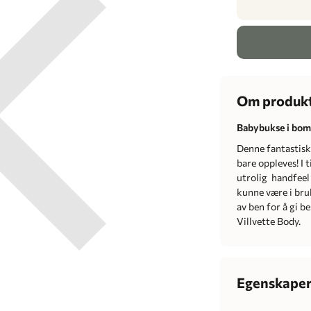
Om produk
Babybukse i bom
Denne fantastisk
bare oppleves! I t
utrolig handfeel 
kunne være i bruk
av ben for å gi 
Villvette Body.
Egenskape