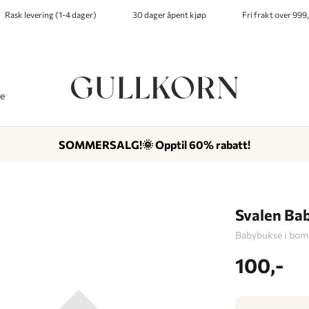
Rask levering (1-4 dager)
30 dager åpent kjøp
Fri frakt over 999,
ve
SOMMERSALG!🌞 Opptil 60% rabatt!
-
-
-
Lagt i kurven, utmerket valg!
Til kassen
Svalen Ba
Babybukse i bom
100,-