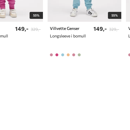
55%
55%
149,-
149,-
Villvette Genser
329,-
329,-
omull
Longsleeve i bomull