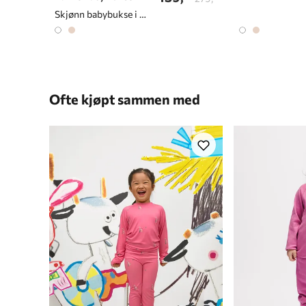
Skjønn babybukse i myk bomullskvalitet
Ofte kjøpt sammen med