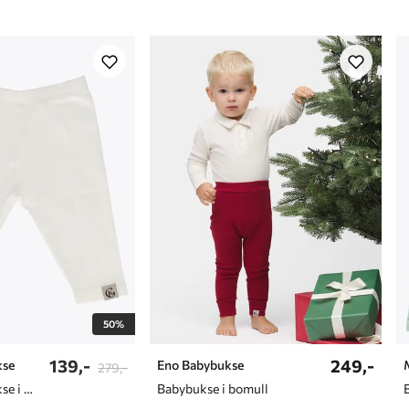
6-9 måneder
9-12 måneder
12-18 måneder
2 år
3 år
4 år
5 år
6 år
7 år
50%
8 år
139,-
249,-
kse
Eno Babybukse
279,-
9 år
Skjønn babybukse i myk bomullskvalitet
Babybukse i bomull
10 år