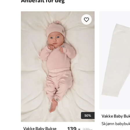
Anbefalt for deg
50%
Vakke Baby Bu
139,-
Vakke Baby Bukse
279,-