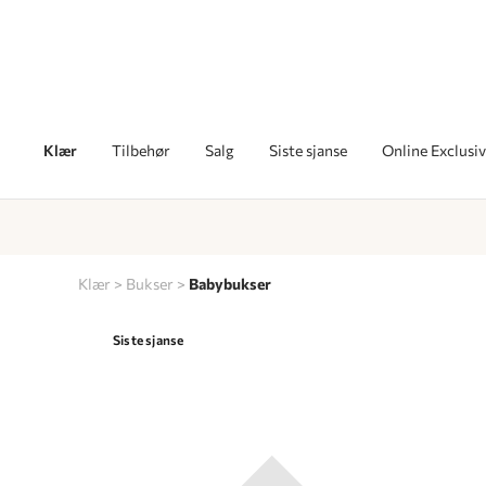
Klær
Tilbehør
Salg
Siste sjanse
Online Exclusi
Klær
Bukser
Babybukser
Siste sjanse