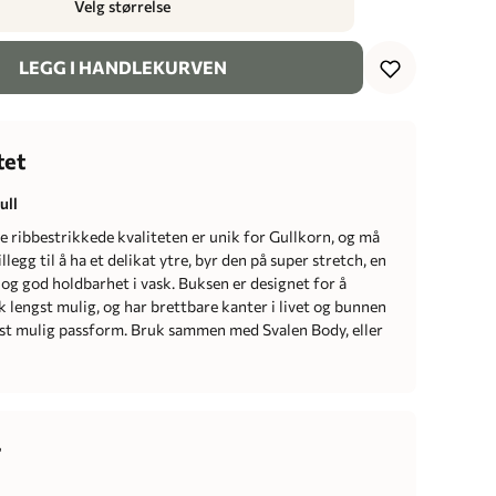
Velg størrelse
LEGG I HANDLEKURVEN
tet
ull
e ribbestrikkede kvaliteten er unik for Gullkorn, og må
illegg til å ha et delikat ytre, byr den på super stretch, en
og god holdbarhet i vask. Buksen er designet for å
 lengst mulig, og har brettbare kanter i livet og bunnen
best mulig passform. Bruk sammen med Svalen Body, eller
r