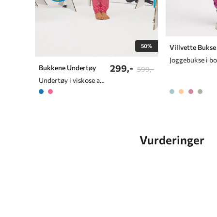
50%
Villvette Bukse
Joggebukse i b
299,-
Bukkene Undertøy
599,-
Undertøy i viskose av bambus
Vurderinger