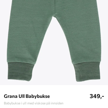
349,-
Grana Ull Babybukse
Babybukse i ull med viskose på innsiden