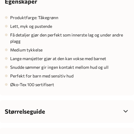
Egenskaper
Produktfarge: Tåkegrønn
Lett, myk og pustende
Få detaljer gjør den perfekt som innerste lag og under andre
plagg
Medium tykkelse
Lange mansjetter gjør at den kan vokse med barnet
Snudde sømmer gir ingen kontakt mellom hud og ull
Perfekt for barn med sensitiv hud
Øko-Tex 100 sertifisert
Størrelseguide
Velg størrelse ut fra barnets høyde, ikke alder – det gir best
passform, mer komfort og enklere klesvalg som passer