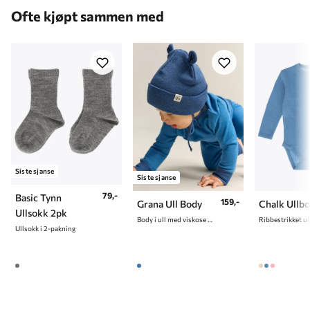
Ofte kjøpt sammen med
6 år
116 cm
7 år
122 cm
8 år
128 cm
9 år
134 cm
10 år
140 cm
Siste sjanse
Siste sjanse
79,-
Basic Tynn
159,-
Grana Ull Body
Chalk Ullb
Ullsokk 2pk
Body i ull med viskose på innsiden
Ullsokk i 2-pakning