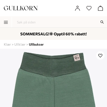
SOMMERSALG!🌞 Opptil 60% rabatt!
-
-
-
Klær
Ullklær
Ullbukser
Lagt i kurven, utmerket valg!
Til kassen