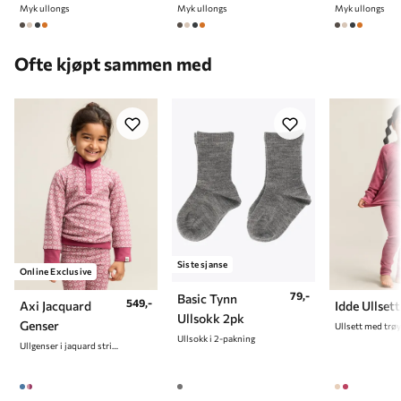
Myk ullongs
Myk ullongs
Myk ullongs
4 år
104 cm
5 år
110 cm
Ofte kjøpt sammen med
6 år
116 cm
7 år
122 cm
8 år
128 cm
9 år
134 cm
10 år
140 cm
Siste sjanse
Online Exclusive
79,-
Basic Tynn
549,-
Axi Jacquard
Idde Ullsett
Ullsokk 2pk
Genser
Ullsokk i 2-pakning
Ullgenser i jaquard strikket mønster