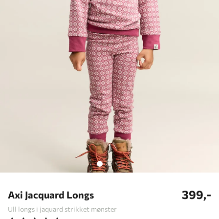
399,-
Axi Jacquard Longs
Ull longs i jaquard strikket mønster