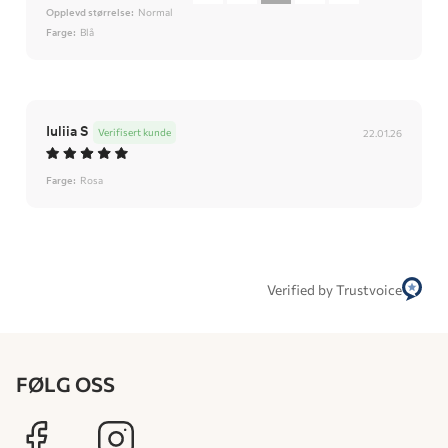
Opplevd størrelse:
Normal
Farge:
Blå
Iuliia S
Verifisert kunde
22.01.26
Farge:
Rosa
Verified by Trustvoice
FØLG OSS