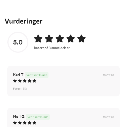
Vurderinger
5.0
basert på 3 anmeldelser
Kari T
Verifisert kunde
19.02.26
Farge:
Blå
Neli G
Verifisert kunde
19.02.26