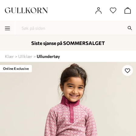
Siste sjanse på SOMMERSALGET
-
-
-
Klær
Ullklær
Ullundertøy
Lagt i kurven, utmerket valg!
Til kassen
Online Exclusive